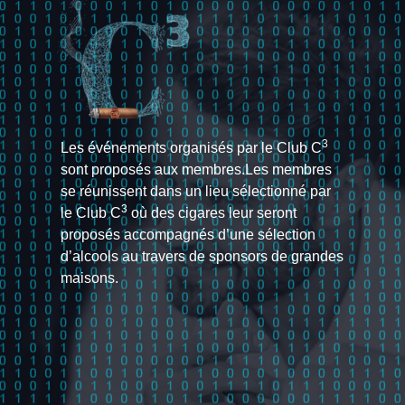
3
Les événements organisés par le Club C
sont proposés aux membres.Les membres
se réunissent dans un lieu sélectionné par
3
le Club C
où des cigares leur seront
proposés accompagnés d’une sélection
d’alcools au travers de sponsors de grandes
maisons.